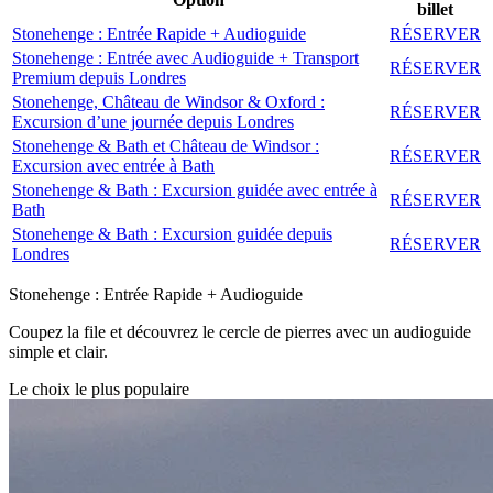
billet
Stonehenge : Entrée Rapide + Audioguide
RÉSERVER
Stonehenge : Entrée avec Audioguide + Transport
RÉSERVER
Premium depuis Londres
Stonehenge, Château de Windsor & Oxford :
RÉSERVER
Excursion d’une journée depuis Londres
Stonehenge & Bath et Château de Windsor :
RÉSERVER
Excursion avec entrée à Bath
Stonehenge & Bath : Excursion guidée avec entrée à
RÉSERVER
Bath
Stonehenge & Bath : Excursion guidée depuis
RÉSERVER
Londres
Stonehenge : Entrée Rapide + Audioguide
Coupez la file et découvrez le cercle de pierres avec un audioguide
simple et clair.
Le choix le plus populaire