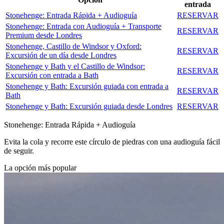
entrada
Stonehenge: Entrada Rápida + Audioguía
RESERVAR
Stonehenge: Entrada con Audioguía + Transporte
RESERVAR
Premium desde Londres
Stonehenge, Castillo de Windsor y Oxford:
RESERVAR
Excursión de un día desde Londres
Stonehenge y Bath y el Castillo de Windsor:
RESERVAR
Excursión con entrada a Bath
Stonehenge y Bath: Excursión guiada con entrada a
RESERVAR
Bath
Stonehenge y Bath: Excursión guiada desde Londres
RESERVAR
Stonehenge: Entrada Rápida + Audioguía
Evita la cola y recorre este círculo de piedras con una audioguía fácil
de seguir.
La opción más popular