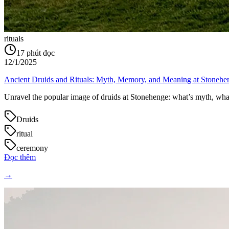
rituals
17
phút đọc
12/1/2025
Ancient Druids and Rituals: Myth, Memory, and Meaning at Stonehe
Unravel the popular image of druids at Stonehenge: what’s myth, what’
Druids
ritual
ceremony
Đọc thêm
→