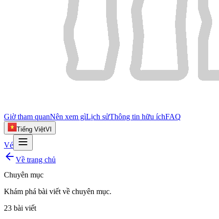
Giờ tham quan
Nên xem gì
Lịch sử
Thông tin hữu ích
FAQ
Tiếng Việt
VI
Vé
Về trang chủ
Chuyên mục
Khám phá bài viết về
chuyên mục
.
23
bài viết