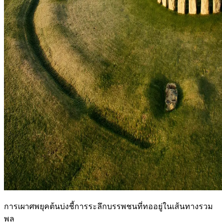
การเผาศพยุคต้นบ่งชี้การระลึกบรรพชนที่ทออยู่ในเส้นทางรวม
พล