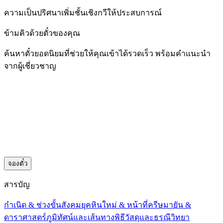
ความเป็นปริศนาเพิ่มชั้นเชิงกวีให้ประสบการณ์
ข้ามคิวด้วยตั๋วของคุณ
ค้นหาตั๋วยอดนิยมที่ช่วยให้คุณเข้าได้รวดเร็ว พร้อมคำแนะนำ
จากผู้เชี่ยวชาญ
จองตั๋ว
สารบัญ
กำเนิด & ช่วงขั้น
สังคมยุคหินใหม่ & หน้าที่
ครีษมายัน &
ดาราศาสตร์
ภูมิทัศน์และเส้นทางพิธี
วัสดุและธรณีวิทยา