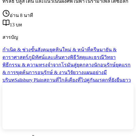
ทริลิธ บลูสโตน และแนวเนินฝังศพในพาโนรามาเพลโตชอล์ก
อ่าน 8 นาที
13 บท
สารบัญ
กำเนิด & ช่วงขั้น
สังคมยุคหินใหม่ & หน้าที่
ครีษมายัน &
ดาราศาสตร์
ภูมิทัศน์และเส้นทางพิธี
วัสดุและธรณีวิทยา
พิธีกรรม & ความทรงจำ
จากโรมันสู่ยุคกลาง
นักอนุรักษ์ยุคแรก
& การขุดค้น
การอนุรักษ์ & งานวิจัย
วางแผนอย่างมี
บริบท
Salisbury Plain
สถานที่ใกล้เคียงที่ไปคู่กัน
มรดกที่ยังยืนยาว