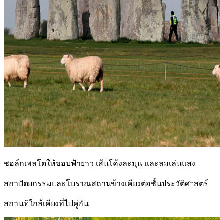
ชอล์กเพลโตให้ขอบฟ้ายาว เส้นโค้งละมุน และลมเล่นแสง
สถาปัตยกรรมและโบราณสถานข้างเคียงต่อชั้นประวัติศาสตร์
สถานที่ใกล้เคียงที่ไปคู่กัน