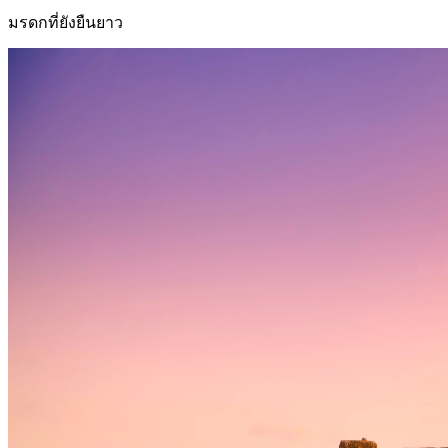
มรดกที่ยังยืนยาว