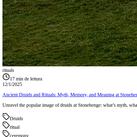
rituals
17
min de leitura
12/1/2025
Ancient Druids and Rituals: Myth, Memory, and Meaning at Stonehe
Unravel the popular image of druids at Stonehenge: what’s myth, what’
Druids
ritual
ceremony