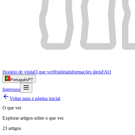
Horário de visita
O que ver
História
Informações úteis
FAQ
Português
PT
Ingressos
Voltar para a página inicial
O que ver
Explorar artigos sobre
o que ver
.
23
artigos