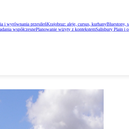
a i wyrównania przesileń
Krajobraz: aleje, cursus, kurhany
Bluestony, s
adania współczesne
Planowanie wizyty z kontekstem
Salisbury Plain i 