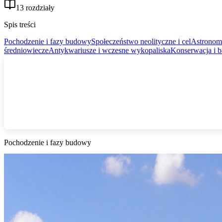
13 rozdziały
Spis treści
Pochodzenie i fazy budowy
Społeczeństwo neolityczne i cel
Astronomi
średniowiecze
Antykwariusze i wczesne wykopaliska
Konserwacja i b
Pochodzenie i fazy budowy