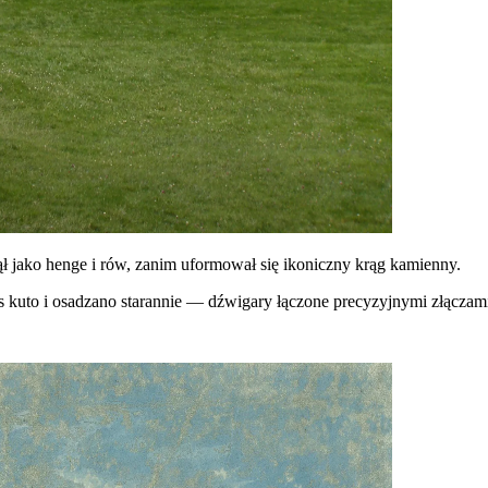
ł jako henge i rów, zanim uformował się ikoniczny krąg kamienny.
s kuto i osadzano starannie — dźwigary łączone precyzyjnymi złączam