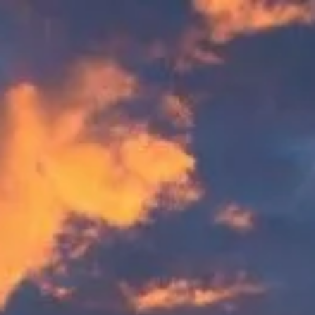
Bezoektijden
09:30 AM
–
07:00 PM
|
Zaterdag, augustus 8, 2026
Stonehenge, Amesbury, Salisbury SP4 7DE, Verenigd
Koninkrijk