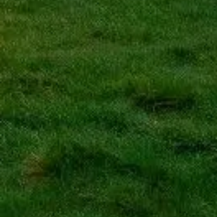
Sla de rij over met je tickets
Ontdek onze beste ticketopties, met snelle toegang en deskundige
begeleiding.
Tickets boeken
Stonehenge
Praktische gids voor een kalm bezoek aan Stonehenge: tips, tickets,
planning.
©
2026
Onafhankelijke site, niet de officiële van Stonehenge of
English Heritage.
De website visitstonehenge.org is een onafhankelijk