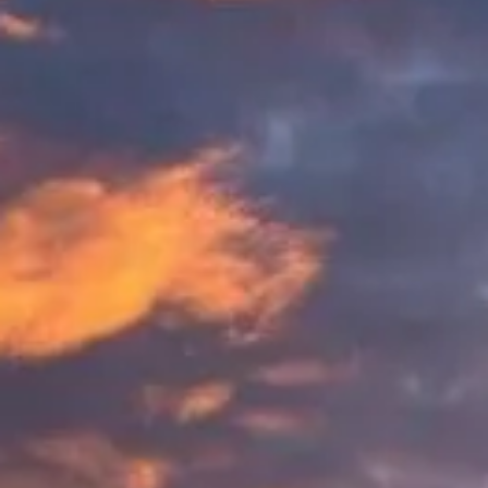
Openingstijden
Wat te zien
Geschiedenis
Praktische info
FAQ
Nederlands
NL
Tickets
Veelgestelde vragen (planning & comfort)
Praktische antwoorden: boeken, timing, meenemen, hoogtepunten,
familie, toegankelijkheid.