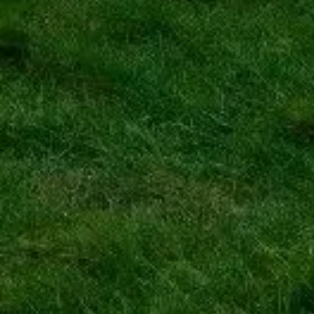
informatieplatform, gewijd aan Stonehenge.
Alle geregistreerde merken en handelsmerken zijn eigendom van
hun respectieve houders. Voor vragen over tickets kun je terecht bij
de ticketaanbieders.
Neem contact op
Snelle links
Kies je tickets
Bezoektijden
Wat te zien
FAQ
Juridisch
Juridische info
Over ons
Privacybeleid
Cookiebeleid
Sitemap
Gemaakt met ❤️ voor reizigers en geschiedenisliefhebbers
wereldwijd, door iemand zoals zij.
Je persoonlijke gids voor Stonehenge. Vraag me alles over tickets,