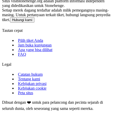
Situs visitstonehenge.org adalah platform informasi independen
yang didedikasikan untuk Stonehenge.
Setiap merek dagang terdaftar adalah milik pemegangnya masing-
masing. Untuk pertanyaan terkait tiket, hubungi langsung penyedia
tiket.
Hubungi kami
Tautan cepat
Pilih tiket Anda
Jam buka kunjungan
Apa yang bisa dilihat
FAQ
Legal
Catatan hukum
Tentang kami
Kebijakan privasi
Kebijakan cookie
Peta situs
Dibuat dengan ❤️ untuk para pelancong dan pecinta sejarah di
seluruh dunia, oleh seseorang yang sama seperti mereka.