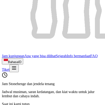
Jam kunjungan
Apa yang bisa dilihat
Sejarah
Info bermanfaat
FAQ
Bahasa
ID
Tiket
Jam Stonehenge dan jendela tenang
Jadwal musiman, saran kedatangan, dan kiat waktu untuk jalur
lembut dan cahaya indah.
Saat ini kami tutup