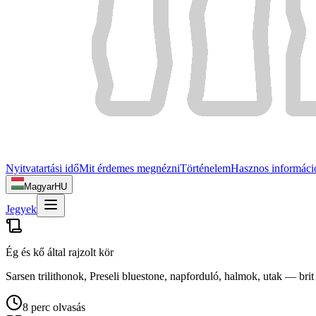
Nyitvatartási idő
Mit érdemes megnézni
Történelem
Hasznos informáci
Magyar
HU
Jegyek
Ég és kő által rajzolt kör
Sarsen trilithonok, Preseli bluestone, napforduló, halmok, utak — brit
8 perc olvasás