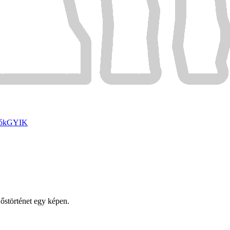
ók
GYIK
 őstörténet egy képen.