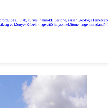
apforduló
Táj: utak, cursus, halmok
Bluestone, sarsen, geológia
Temetkezés
síkság és környék
Közeli kiegészítő helyszínek
Stonehenge maradandó 