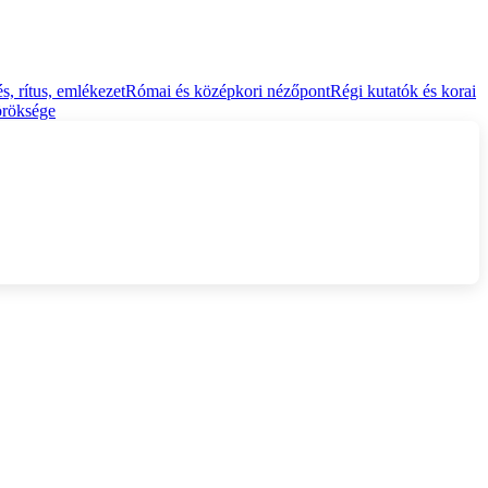
, rítus, emlékezet
Római és középkori nézőpont
Régi kutatók és korai
öröksége