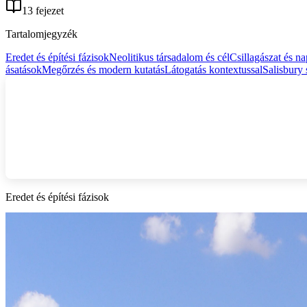
13 fejezet
Tartalomjegyzék
Eredet és építési fázisok
Neolitikus társadalom és cél
Csillagászat és n
ásatások
Megőrzés és modern kutatás
Látogatás kontextussal
Salisbury 
Eredet és építési fázisok