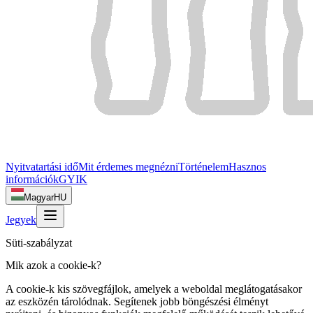
Nyitvatartási idő
Mit érdemes megnézni
Történelem
Hasznos
információk
GYIK
Magyar
HU
Jegyek
Süti-szabályzat
Mik azok a cookie-k?
A cookie-k kis szövegfájlok, amelyek a weboldal meglátogatásakor
az eszközén tárolódnak. Segítenek jobb böngészési élményt