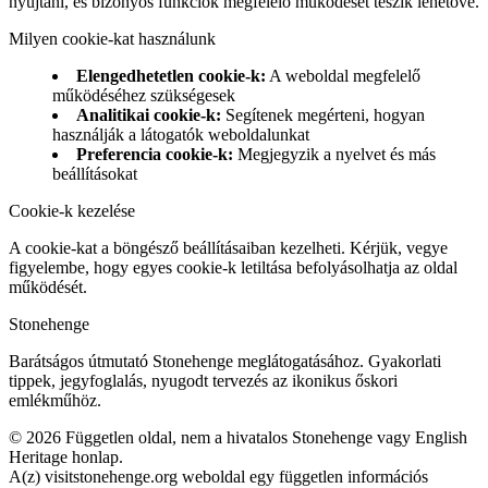
nyújtani, és bizonyos funkciók megfelelő működését teszik lehetővé.
Milyen cookie-kat használunk
Elengedhetetlen cookie-k
:
A weboldal megfelelő
működéséhez szükségesek
Analitikai cookie-k
:
Segítenek megérteni, hogyan
használják a látogatók weboldalunkat
Preferencia cookie-k
:
Megjegyzik a nyelvet és más
beállításokat
Cookie-k kezelése
A cookie-kat a böngésző beállításaiban kezelheti. Kérjük, vegye
figyelembe, hogy egyes cookie-k letiltása befolyásolhatja az oldal
működését.
Stonehenge
Barátságos útmutató Stonehenge meglátogatásához. Gyakorlati
tippek, jegyfoglalás, nyugodt tervezés az ikonikus őskori
emlékműhöz.
©
2026
Független oldal, nem a hivatalos Stonehenge vagy English
Heritage honlap.
A(z) visitstonehenge.org weboldal egy független információs