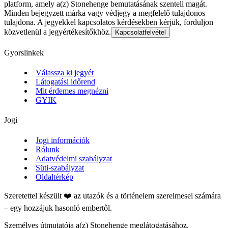
platform, amely a(z) Stonehenge bemutatásának szenteli magát.
Minden bejegyzett márka vagy védjegy a megfelelő tulajdonos
tulajdona. A jegyekkel kapcsolatos kérdésekben kérjük, forduljon
közvetlenül a jegyértékesítőkhöz.
Kapcsolatfelvétel
Gyorslinkek
Válassza ki jegyét
Látogatási időrend
Mit érdemes megnézni
GYIK
Jogi
Jogi információk
Rólunk
Adatvédelmi szabályzat
Süti-szabályzat
Oldaltérkép
Szeretettel készült ❤️ az utazók és a történelem szerelmesei számára
– egy hozzájuk hasonló embertől.
Személyes útmutatója a(z) Stonehenge meglátogatásához.