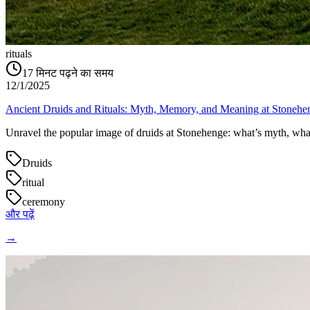
rituals
17
मिनट पढ़ने का समय
12/1/2025
Ancient Druids and Rituals: Myth, Memory, and Meaning at Stonehe
Unravel the popular image of druids at Stonehenge: what’s myth, what’
Druids
ritual
ceremony
और पढ़ें
→