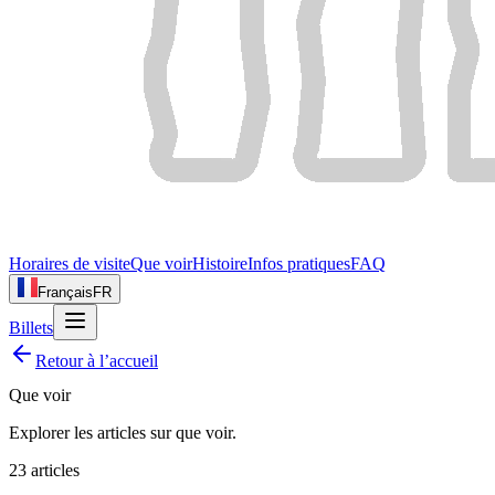
Horaires de visite
Que voir
Histoire
Infos pratiques
FAQ
Français
FR
Billets
Retour à l’accueil
Que voir
Explorer les articles sur
que voir
.
23
articles