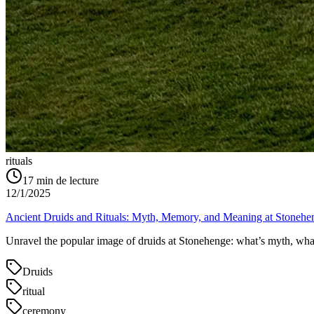
rituals
17
min de lecture
12/1/2025
Ancient Druids and Rituals: Myth, Memory, and Meaning at Stonehe
Unravel the popular image of druids at Stonehenge: what’s myth, what’
Druids
ritual
ceremony