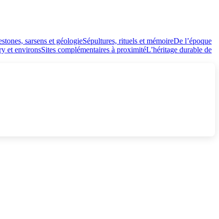
stones, sarsens et géologie
Sépultures, rituels et mémoire
De l’époque
ry et environs
Sites complémentaires à proximité
L’héritage durable de