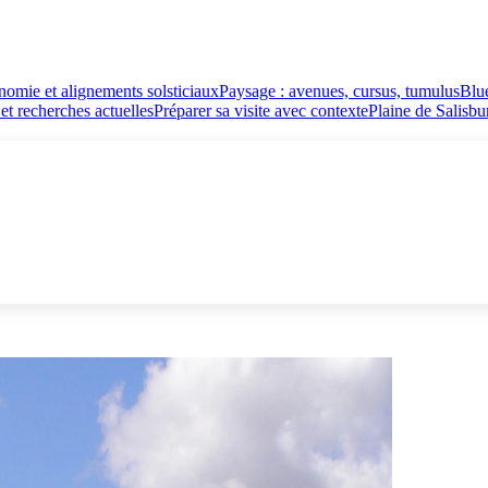
nomie et alignements solsticiaux
Paysage : avenues, cursus, tumulus
Blue
et recherches actuelles
Préparer sa visite avec contexte
Plaine de Salisbu