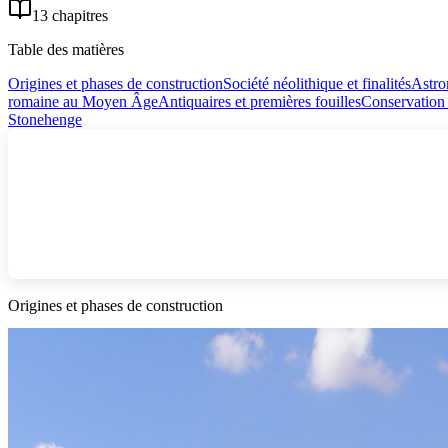
13 chapitres
Table des matières
Origines et phases de construction
Société néolithique et finalités
Astro
romaine au Moyen Âge
Antiquaires et premières fouilles
Conservation 
Stonehenge
Origines et phases de construction