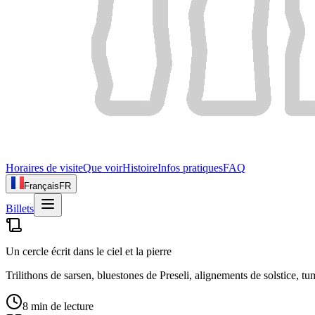
Horaires de visite
Que voir
Histoire
Infos pratiques
FAQ
Français
FR
Billets
Un cercle écrit dans le ciel et la pierre
Trilithons de sarsen, bluestones de Preseli, alignements de solstice, t
8 min de lecture