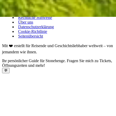
Rechtliches
Rechtliche Hinweise
Über uns
Datenschutzerklärung
Cookie-Richtlinie
Seitenübersicht
Mit ❤️ erstellt für Reisende und Geschichtsliebhaber weltweit – von
jemandem wie ihnen.
Ihr persönlicher Guide für Stonehenge. Fragen Sie mich zu Tickets,
Öffnungszeiten und mehr!
💬