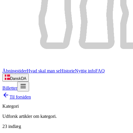
Åbningstider
Hvad skal man se
Historie
Nyttig info
FAQ
Dansk
DA
Billetter
Til forsiden
Kategori
Udforsk artikler om
kategori
.
23
indlæg