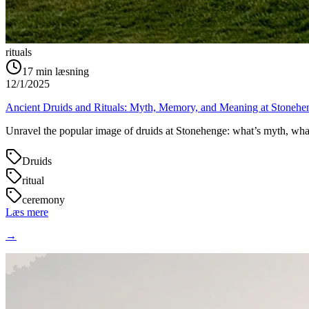
rituals
17
min læsning
12/1/2025
Ancient Druids and Rituals: Myth, Memory, and Meaning at Stonehe
Unravel the popular image of druids at Stonehenge: what’s myth, what’
Druids
ritual
ceremony
Læs mere
→