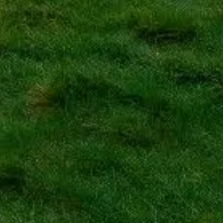
søg med prioriteret adgang og ekspertguide.
ekst.
dikeret til Stonehenge.
gsmål vedrørende billetter bedes du kontakte billetudbyderne.
Kontakt o