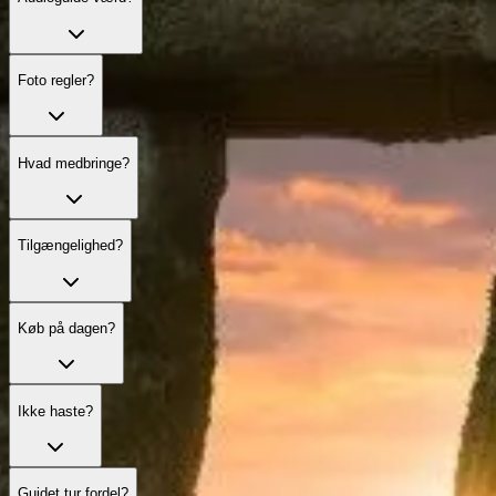
Foto regler?
Hvad medbringe?
Tilgængelighed?
Køb på dagen?
Ikke haste?
Guidet tur fordel?