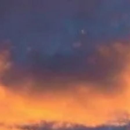
Besøgstider
Lukket
|
Lørdag, August 8, 2026
Stonehenge, Amesbury, Salisbury SP4 7DE, Storbritannien