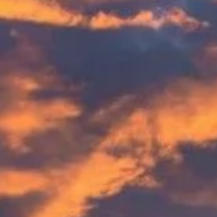
Åbningstider
Hvad skal man se
Historie
Nyttig info
FAQ
Dansk
DA
Billetter
Ofte stillede spørgsmål
Praktiske svar om booking, timing, komfort, familie og foto.