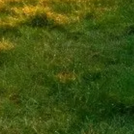
Spring køen over med dine billetter
Udforsk vores bedste billetmuligheder, designet til at forbedre dit be
Book billetter
Stonehenge
Dansk hjælpeside med praktiske råd, billetvejledning og historisk kont
©
2026
Uafhængig side – ikke officiel.
Websitet visitstonehenge.org er en uafhængig informationsplatform de
Alle registrerede varemærker tilhører deres respektive ejere. For spør
Genveje
Vælg dine billetter