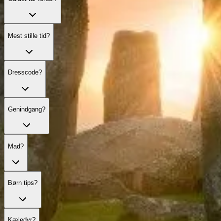
Mest stille tid?
Dresscode?
Genindgang?
Mad?
Børn tips?
Kæledyr?