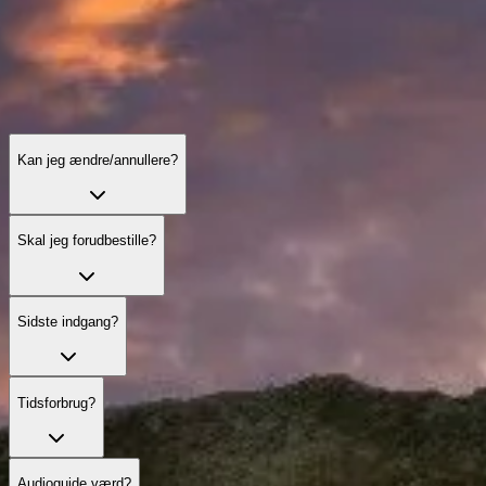
Kan jeg ændre/annullere?
Skal jeg forudbestille?
Sidste indgang?
Tidsforbrug?
Audioguide værd?