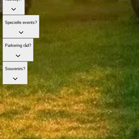
Specielle events?
Parkering råd?
Souvenirs?