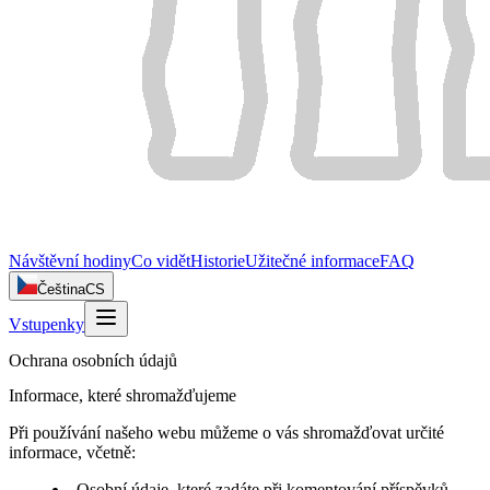
Návštěvní hodiny
Co vidět
Historie
Užitečné informace
FAQ
Čeština
CS
Vstupenky
Ochrana osobních údajů
Informace, které shromažďujeme
Při používání našeho webu můžeme o vás shromažďovat určité
informace, včetně:
Osobní údaje, které zadáte při komentování příspěvků