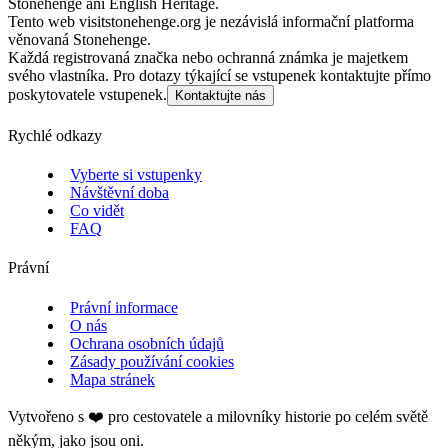
Stonehenge ani English Heritage.
Tento web visitstonehenge.org je nezávislá informační platforma
věnovaná Stonehenge.
Každá registrovaná značka nebo ochranná známka je majetkem
svého vlastníka. Pro dotazy týkající se vstupenek kontaktujte přímo
poskytovatele vstupenek.
Kontaktujte nás
Rychlé odkazy
Vyberte si vstupenky
Návštěvní doba
Co vidět
FAQ
Právní
Právní informace
O nás
Ochrana osobních údajů
Zásady používání cookies
Mapa stránek
Vytvořeno s ❤️ pro cestovatele a milovníky historie po celém světě
někým, jako jsou oni.