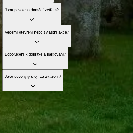
Jsou povolena domácí zvířata?
Večerní otevření nebo zvláštní akce?
Doporučení k dopravě a parkování?
Jaké suvenýry stojí za zvážení?