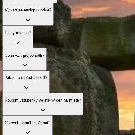
Vyplatí se audioprůvodce?
Fotky a video?
Co si vzít pro pohodlí?
Jak je to s přístupností?
Koupím vstupenky ve stejný den na místě?
Co bych neměl uspěchat?