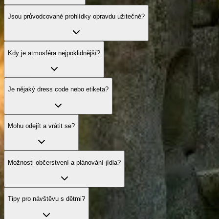
Jsou průvodcované prohlídky opravdu užitečné?
Kdy je atmosféra nejpoklidnější?
Je nějaký dress code nebo etiketa?
Mohu odejít a vrátit se?
Možnosti občerstvení a plánování jídla?
Tipy pro návštěvu s dětmi?