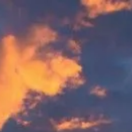
Návštěvní doba
Zavřeno
|
Sobota, Srpen 8, 2026
Stonehenge, Amesbury, Salisbury SP4 7DE, Spojené království