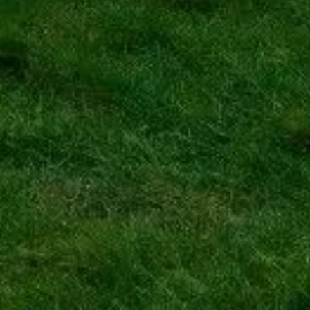
Tento web visitstonehenge.org je nezávislá informační platforma
věnovaná Stonehenge.
Každá registrovaná značka nebo ochranná známka je majetkem
svého vlastníka. Pro dotazy týkající se vstupenek kontaktujte přímo
poskytovatele vstupenek.
Kontaktujte nás
Rychlé odkazy
Vyberte si vstupenky
Návštěvní doba
Co vidět
FAQ
Právní
Právní informace
O nás
Ochrana osobních údajů
Zásady používání cookies
Mapa stránek
Vytvořeno s ❤️ pro cestovatele a milovníky historie po celém světě
někým, jako jsou oni.