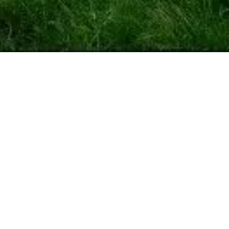
Váš osobní průvodce pro Stonehenge. Zeptejte se na vstupenky,
otevírací dobu a další!
💬