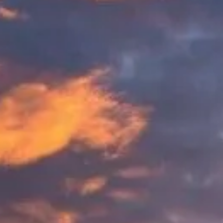
Návštěvní hodiny
Co vidět
Historie
Užitečné informace
FAQ
Čeština
CS
Vstupenky
Často kladené otázky (plánování & pohodlí)
Praktické odpovědi: jistota rezervace, ideální načasování, co si vzít,
momenty hodné zastavení, tipy pro rodiny, přístupnost a další pro
klidnou návštěvu Stonehenge.