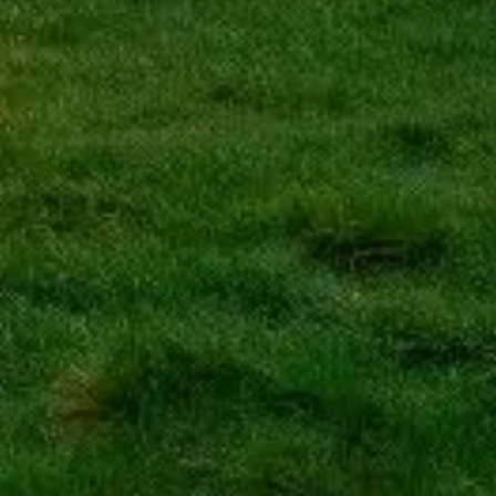
Přeskočte frontu se svými vstupenkami
Objevte naše nejlepší možnosti vstupenek, navržené pro pohodlnou
návštěvu s prioritním vstupem a odborným vedením.
Rezervovat vstupenky
Stonehenge
Váš přívětivý průvodce návštěvou Stonehenge. Objevte praktické
tipy, rezervujte vstupenky a naplánujte klidnou návštěvu
nejikoničtějšího britského prehistorického památníku.
©
2026
Tato stránka je nezávislá a není oficiálním webem
Stonehenge ani English Heritage.