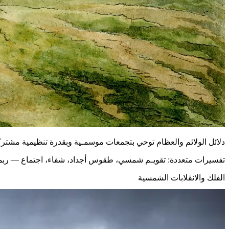
دلائل الولائم والعظام توحي بتجمعات موسمـية وبقدرة تنظيمية مشترك
تفسيرات متعددة: تقويـم شمسي، طقوس أجداد، شفاء، اجتماع — ربم
الفلك والانقلابات الشمسية