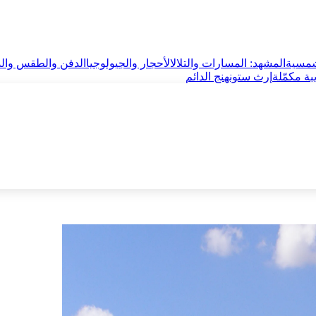
لشمسية
المشهد: المسارات والتلال
الأحجار والجيولوجيا
الدفن والطقس والذ
بة مكمّلة
إرث ستونهنج الدائم