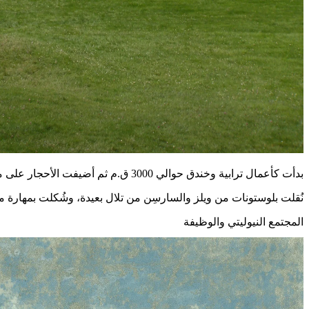
بدأت كأعمال ترابية وخندق حوالي 3000 ق.م ثم أضيفت الأحجار على مدى قرون حتى اكتمل الشكل المعروف.
نُقلت بلوستونات من ويلز والسارسِن من تلال بعيدة، وشُكلت بمهارة م
المجتمع النيوليتي والوظيفة