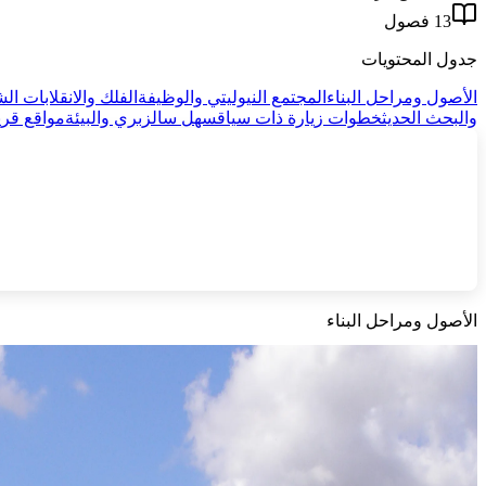
13 فصول
جدول المحتويات
الأصول ومراحل البناء
المجتمع النيوليتي والوظيفة
الفلك والانقلابات ا
والبحث الحديث
خطوات زيارة ذات سياق
سهل سالزبري والبيئة
مواقع قري
الأصول ومراحل البناء